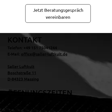
Jetzt Beratungsgespräch
vereinbaren
KONTAKT
Telefon: +49 151 75041244
E-Mail:
office@saller-luftkult.de
Saller Luftkult
Boschstraße 11
D-84323 Massing
ÖFFNUNGSZEITEN
MONTAG - FREITAG:
08:00 – 12:00 UHR